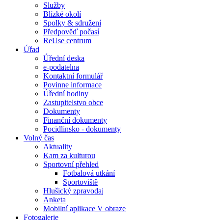
Služby
Blízké okolí
Spolky & sdružení
Předpověď počasí
ReUse centrum
Úřad
Úřední deska
e-podatelna
Kontaktní formulář
Povinne informace
Úřední hodiny
Zastupitelstvo obce
Dokumenty
Finanční dokumenty
Pocidlinsko - dokumenty
Volný čas
Aktuality
Kam za kulturou
Sportovní přehled
Fotbalová utkání
Sportoviště
Hlušický zpravodaj
Anketa
Mobilní aplikace V obraze
Fotogalerie