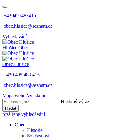
+420495483416
obec.hlusice@seznam.cz
Vyhledávání
Hlušice
Obec
Obec
Hlušice
+420 495 483 416
obec.hlusice@seznam.cz
Mapa webu
Vytisknout
Hledaný výraz
Hledat
rozšířené vyhledávání
Obec
Historie
Současnost