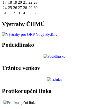
17
18
19
20
21
22
23
24
25
26
27
28
29
30
31
1
2
3
4
5
6
Výstrahy ČHMÚ
Podcidlinsko
Tržnice venkov
Protikorupční linka