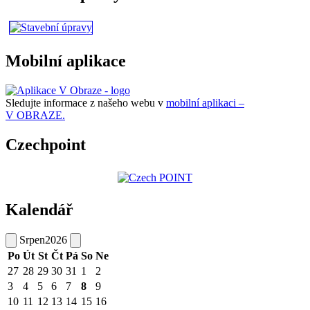
Mobilní aplikace
Sledujte informace z našeho webu v
mobilní aplikaci –
V OBRAZE.
Czechpoint
Kalendář
Srpen
2026
Po
Út
St
Čt
Pá
So
Ne
27
28
29
30
31
1
2
3
4
5
6
7
8
9
10
11
12
13
14
15
16