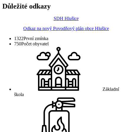
Důležité odkazy
SDH Hlušice
Odkaz na nový Povodňový plán obce Hlušice
1322
První zmínka
750
Počet obyvatel
Základní
škola