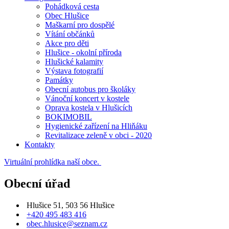
Pohádková cesta
Obec Hlušice
Maškarní pro dospělé
Vítání občánků
Akce pro děti
Hlušice - okolní příroda
Hlušické kalamity
Výstava fotografií
Památky
Obecní autobus pro školáky
Vánoční koncert v kostele
Oprava kostela v Hlušicích
BOKIMOBIL
Hygienické zařízení na Hliňáku
Revitalizace zeleně v obci - 2020
Kontakty
Virtuální prohlídka naší obce.
Obecní úřad
Hlušice 51, 503 56 Hlušice
+420 495 483 416
obec.hlusice@seznam.cz