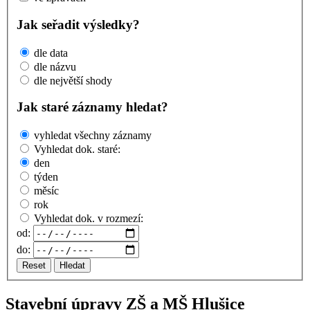
Jak seřadit výsledky?
dle data
dle názvu
dle největší shody
Jak staré záznamy hledat?
vyhledat všechny záznamy
Vyhledat dok. staré:
den
týden
měsíc
rok
Vyhledat dok. v rozmezí:
od:
do:
Reset
Hledat
Stavební úpravy ZŠ a MŠ Hlušice