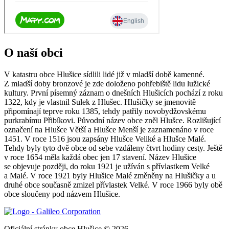
O naší obci
V katastru obce Hlušice sídlili lidé již v mladší době kamenné.
Z mladší doby bronzové je zde doloženo pohřebiště lidu lužické
kultury. První písemný záznam o dnešních Hlušicích pochází z roku
1322, kdy je vlastnil Sulek z Hlušec. Hlušičky se jmenovitě
připomínají teprve roku 1385, tehdy patřily novobydžovskému
purkrabímu Přibíkovi. Původní název obce zněl Hlušce. Rozlišující
označení na Hlušce Větší a Hlušce Menší je zaznamenáno v roce
1451. V roce 1516 jsou zapsány Hlušce Veliké a Hlušce Malé.
Tehdy byly tyto dvě obce od sebe vzdáleny čtvrt hodiny cesty. Ještě
v roce 1654 měla každá obec jen 17 stavení. Název Hlušice
se objevuje později, do roku 1921 je užíván s přívlastkem Velké
a Malé. V roce 1921 byly Hlušice Malé změněny na Hlušičky a u
druhé obce současně zmizel přívlastek Velké. V roce 1966 byly obě
obce sloučeny pod názvem Hlušice.
Oficiální stránky obce Hlušice © 2026