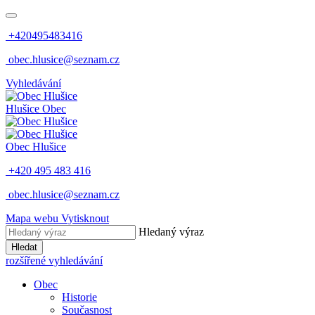
+420495483416
obec.hlusice@seznam.cz
Vyhledávání
Hlušice
Obec
Obec
Hlušice
+420 495 483 416
obec.hlusice@seznam.cz
Mapa webu
Vytisknout
Hledaný výraz
Hledat
rozšířené vyhledávání
Obec
Historie
Současnost