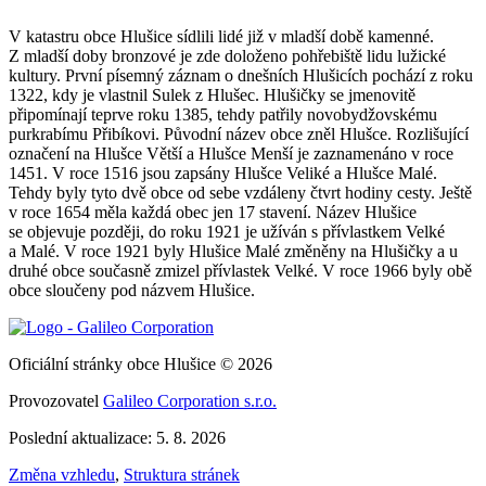
V katastru obce Hlušice sídlili lidé již v mladší době kamenné.
Z mladší doby bronzové je zde doloženo pohřebiště lidu lužické
kultury. První písemný záznam o dnešních Hlušicích pochází z roku
1322, kdy je vlastnil Sulek z Hlušec. Hlušičky se jmenovitě
připomínají teprve roku 1385, tehdy patřily novobydžovskému
purkrabímu Přibíkovi. Původní název obce zněl Hlušce. Rozlišující
označení na Hlušce Větší a Hlušce Menší je zaznamenáno v roce
1451. V roce 1516 jsou zapsány Hlušce Veliké a Hlušce Malé.
Tehdy byly tyto dvě obce od sebe vzdáleny čtvrt hodiny cesty. Ještě
v roce 1654 měla každá obec jen 17 stavení. Název Hlušice
se objevuje později, do roku 1921 je užíván s přívlastkem Velké
a Malé. V roce 1921 byly Hlušice Malé změněny na Hlušičky a u
druhé obce současně zmizel přívlastek Velké. V roce 1966 byly obě
obce sloučeny pod názvem Hlušice.
Oficiální stránky obce Hlušice © 2026
Provozovatel
Galileo Corporation s.r.o.
Poslední aktualizace: 5. 8. 2026
Změna vzhledu
,
Struktura stránek