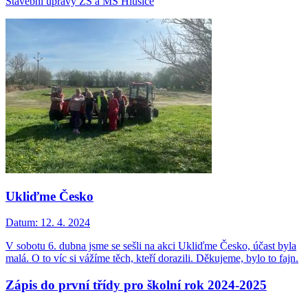
Stavební úpravy ZŠ a MŠ Hlušice
Ukliďme Česko
Datum:
12. 4. 2024
V sobotu 6. dubna jsme se sešli na akci Ukliďme Česko, účast byla
malá. O to víc si vážíme těch, kteří dorazili. Děkujeme, bylo to fajn.
Zápis do první třídy pro školní rok 2024-2025