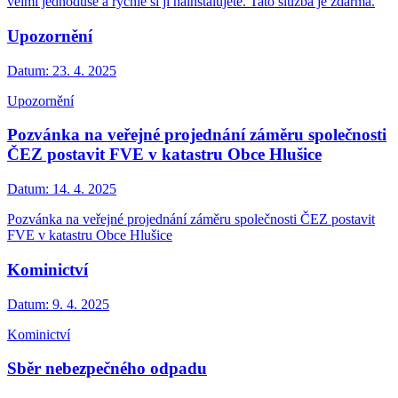
velmi jednoduše a rychle si ji nainstalujete. Tato služba je zdarma.
Upozornění
Datum:
23. 4. 2025
Upozornění
Pozvánka na veřejné projednání záměru společnosti
ČEZ postavit FVE v katastru Obce Hlušice
Datum:
14. 4. 2025
Pozvánka na veřejné projednání záměru společnosti ČEZ postavit
FVE v katastru Obce Hlušice
Kominictví
Datum:
9. 4. 2025
Kominictví
Sběr nebezpečného odpadu