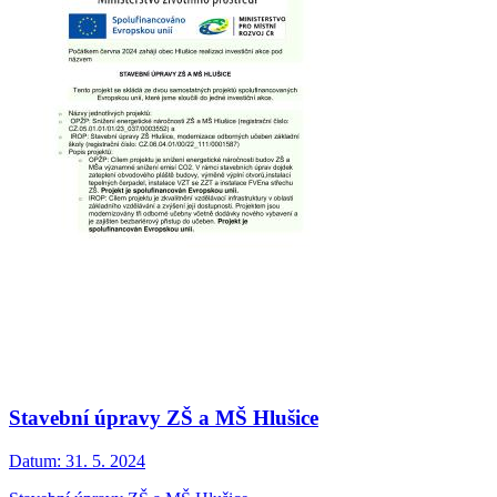
Stavební úpravy ZŠ a MŠ Hlušice
Datum:
31. 5. 2024