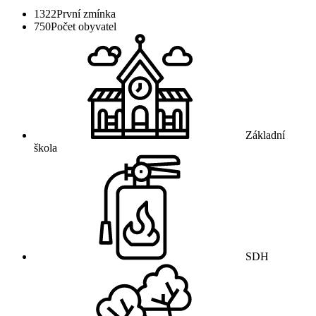
1322
První zmínka
750
Počet obyvatel
Základní
škola
SDH