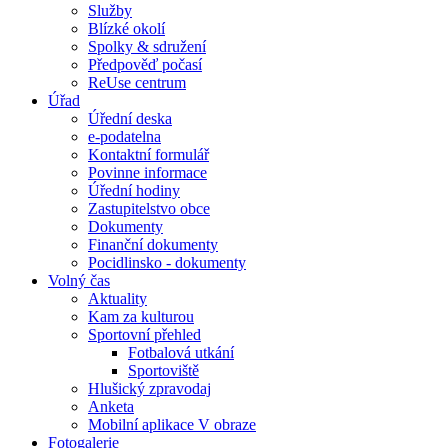
Služby
Blízké okolí
Spolky & sdružení
Předpověď počasí
ReUse centrum
Úřad
Úřední deska
e-podatelna
Kontaktní formulář
Povinne informace
Úřední hodiny
Zastupitelstvo obce
Dokumenty
Finanční dokumenty
Pocidlinsko - dokumenty
Volný čas
Aktuality
Kam za kulturou
Sportovní přehled
Fotbalová utkání
Sportoviště
Hlušický zpravodaj
Anketa
Mobilní aplikace V obraze
Fotogalerie