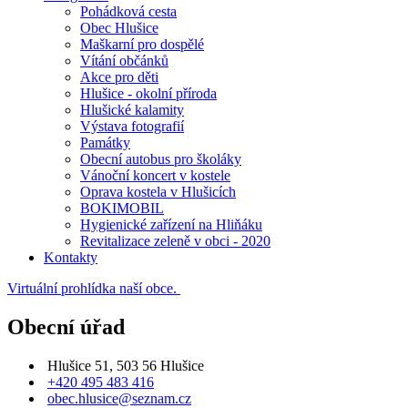
Pohádková cesta
Obec Hlušice
Maškarní pro dospělé
Vítání občánků
Akce pro děti
Hlušice - okolní příroda
Hlušické kalamity
Výstava fotografií
Památky
Obecní autobus pro školáky
Vánoční koncert v kostele
Oprava kostela v Hlušicích
BOKIMOBIL
Hygienické zařízení na Hliňáku
Revitalizace zeleně v obci - 2020
Kontakty
Virtuální prohlídka naší obce.
Obecní úřad
Hlušice 51, 503 56 Hlušice
+420 495 483 416
obec.hlusice@seznam.cz