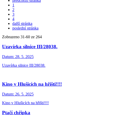
předchozí stránka
1
2
3
4
další stránka
poslední stránka
Zobrazeno
31
-
60
ze 264
Uzavírka silnice III/28038.
Datum:
28. 5. 2025
Uzavírka silnice III/28038.
Kino v Hlušicích na hřišti!!!!
Datum:
26. 5. 2025
Kino v Hlušicích na hřišti!!!!
Ptačí chřipka