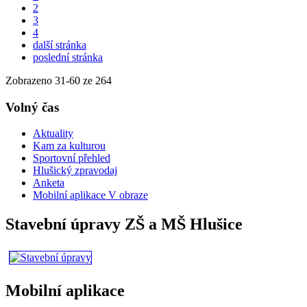
2
3
4
další stránka
poslední stránka
Zobrazeno
31
-
60
ze 264
Volný čas
Aktuality
Kam za kulturou
Sportovní přehled
Hlušický zpravodaj
Anketa
Mobilní aplikace V obraze
Stavební úpravy ZŠ a MŠ Hlušice
Mobilní aplikace