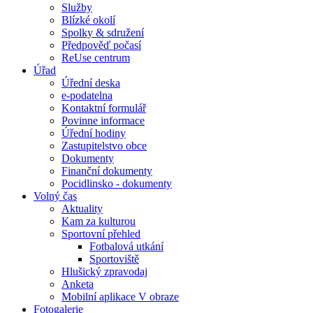
Služby
Blízké okolí
Spolky & sdružení
Předpověď počasí
ReUse centrum
Úřad
Úřední deska
e-podatelna
Kontaktní formulář
Povinne informace
Úřední hodiny
Zastupitelstvo obce
Dokumenty
Finanční dokumenty
Pocidlinsko - dokumenty
Volný čas
Aktuality
Kam za kulturou
Sportovní přehled
Fotbalová utkání
Sportoviště
Hlušický zpravodaj
Anketa
Mobilní aplikace V obraze
Fotogalerie