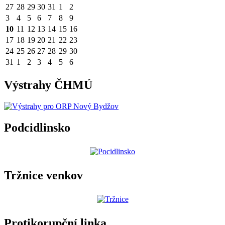
27
28
29
30
31
1
2
3
4
5
6
7
8
9
10
11
12
13
14
15
16
17
18
19
20
21
22
23
24
25
26
27
28
29
30
31
1
2
3
4
5
6
Výstrahy ČHMÚ
Podcidlinsko
Tržnice venkov
Protikorupční linka