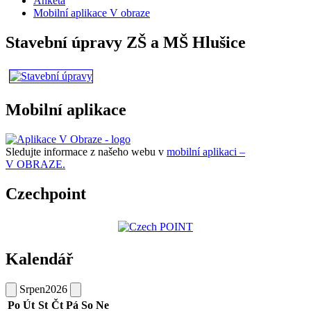
Anketa
Mobilní aplikace V obraze
Stavební úpravy ZŠ a MŠ Hlušice
Mobilní aplikace
Sledujte informace z našeho webu v
mobilní aplikaci –
V OBRAZE.
Czechpoint
Kalendář
Srpen
2026
Po
Út
St
Čt
Pá
So
Ne