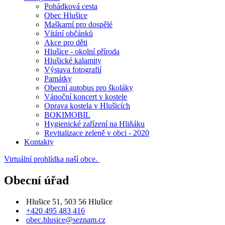
Pohádková cesta
Obec Hlušice
Maškarní pro dospělé
Vítání občánků
Akce pro děti
Hlušice - okolní příroda
Hlušické kalamity
Výstava fotografií
Památky
Obecní autobus pro školáky
Vánoční koncert v kostele
Oprava kostela v Hlušicích
BOKIMOBIL
Hygienické zařízení na Hliňáku
Revitalizace zeleně v obci - 2020
Kontakty
Virtuální prohlídka naší obce.
Obecní úřad
Hlušice 51, 503 56 Hlušice
+420 495 483 416
obec.hlusice@seznam.cz