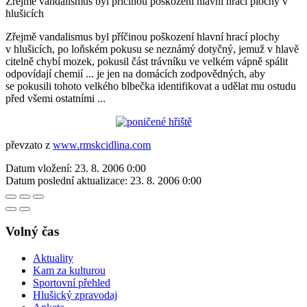
Zřejmě vandalismus byl příčinou poškození hlavní hrací plochy v
hlušicích
Zřejmě vandalismus byl příčinou poškození hlavní hrací plochy
v hlušicích, po loňském pokusu se neznámý dotyčný, jemuž v hlavě
citelně chybí mozek, pokusil část trávníku ve velkém vápně spálit
odpovídají chemií ... je jen na domácích zodpovědných, aby
se pokusili tohoto velkého blbečka identifikovat a udělat mu ostudu
před všemi ostatními ...
převzato z
www.rmskcidlina.com
Datum vložení:
23. 8. 2006 0:00
Datum poslední aktualizace:
23. 8. 2006 0:00
Volný čas
Aktuality
Kam za kulturou
Sportovní přehled
Hlušický zpravodaj