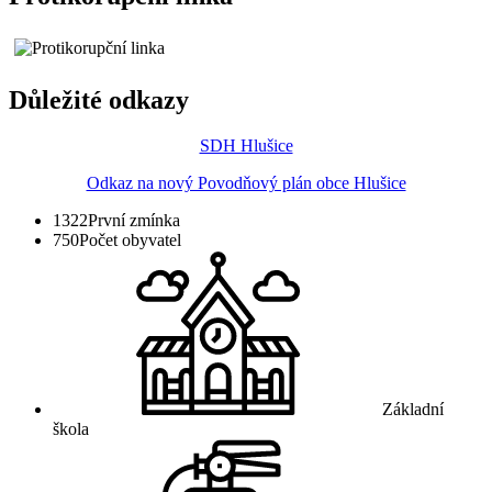
Důležité odkazy
SDH Hlušice
Odkaz na nový Povodňový plán obce Hlušice
1322
První zmínka
750
Počet obyvatel
Základní
škola