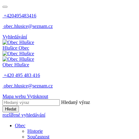
+420495483416
obec.hlusice@seznam.cz
Vyhledávání
Hlušice
Obec
Obec
Hlušice
+420 495 483 416
obec.hlusice@seznam.cz
Mapa webu
Vytisknout
Hledaný výraz
Hledat
rozšířené vyhledávání
Obec
Historie
Současnost