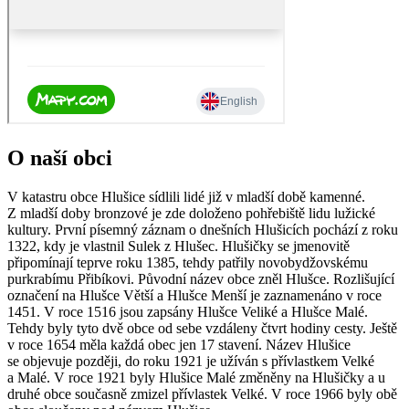
O naší obci
V katastru obce Hlušice sídlili lidé již v mladší době kamenné.
Z mladší doby bronzové je zde doloženo pohřebiště lidu lužické
kultury. První písemný záznam o dnešních Hlušicích pochází z roku
1322, kdy je vlastnil Sulek z Hlušec. Hlušičky se jmenovitě
připomínají teprve roku 1385, tehdy patřily novobydžovskému
purkrabímu Přibíkovi. Původní název obce zněl Hlušce. Rozlišující
označení na Hlušce Větší a Hlušce Menší je zaznamenáno v roce
1451. V roce 1516 jsou zapsány Hlušce Veliké a Hlušce Malé.
Tehdy byly tyto dvě obce od sebe vzdáleny čtvrt hodiny cesty. Ještě
v roce 1654 měla každá obec jen 17 stavení. Název Hlušice
se objevuje později, do roku 1921 je užíván s přívlastkem Velké
a Malé. V roce 1921 byly Hlušice Malé změněny na Hlušičky a u
druhé obce současně zmizel přívlastek Velké. V roce 1966 byly obě