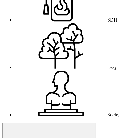
SDH
Lesy
Sochy