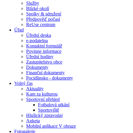
Služby
Blízké okolí
Spolky & sdružení
Předpověď počasí
ReUse centrum
Úřad
Úřední deska
e-podatelna
Kontaktní formulář
Povinne informace
Úřední hodiny
Zastupitelstvo obce
Dokumenty
Finanční dokumenty
Pocidlinsko - dokumenty
Volný čas
Aktuality
Kam za kulturou
Sportovní přehled
Fotbalová utkání
Sportoviště
Hlušický zpravodaj
Anketa
Mobilní aplikace V obraze
Fotogalerie