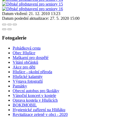
Datum vložení:
21. 12. 2010 13:23
Datum poslední aktualizace:
27. 5. 2020 15:00
Fotogalerie
Pohádková cesta
Obec Hlušice
Maškarní pro dospělé
Vítání občánků
Akce pro děti
Hlušice - okolní příroda
Hlušické kalamity
Výstava fotografií
Památky
Obecní autobus pro školáky
Vánoční koncert v kostele
Oprava kostela v Hlušicích
BOKIMOBIL
Hygienické zařízení na Hliňáku
Revitalizace zeleně v obci - 2020