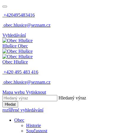
+420495483416
obec.hlusice@seznam.cz
Vyhledávání
Hlušice
Obec
Obec
Hlušice
+420 495 483 416
obec.hlusice@seznam.cz
Mapa webu
Vytisknout
Hledaný výraz
Hledat
rozšířené vyhledávání
Obec
Historie
Současnost