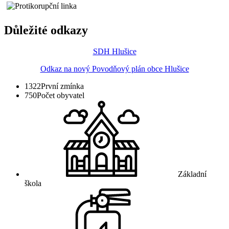
Důležité odkazy
SDH Hlušice
Odkaz na nový Povodňový plán obce Hlušice
1322
První zmínka
750
Počet obyvatel
Základní
škola