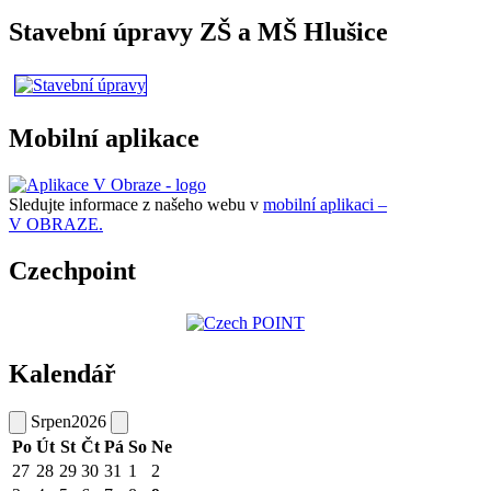
Stavební úpravy ZŠ a MŠ Hlušice
Mobilní aplikace
Sledujte informace z našeho webu v
mobilní aplikaci –
V OBRAZE.
Czechpoint
Kalendář
Srpen
2026
Po
Út
St
Čt
Pá
So
Ne
27
28
29
30
31
1
2