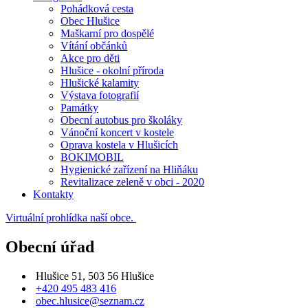
Pohádková cesta
Obec Hlušice
Maškarní pro dospělé
Vítání občánků
Akce pro děti
Hlušice - okolní příroda
Hlušické kalamity
Výstava fotografií
Památky
Obecní autobus pro školáky
Vánoční koncert v kostele
Oprava kostela v Hlušicích
BOKIMOBIL
Hygienické zařízení na Hliňáku
Revitalizace zeleně v obci - 2020
Kontakty
Virtuální prohlídka naší obce.
Obecní úřad
Hlušice 51, 503 56 Hlušice
+420 495 483 416
obec.hlusice@seznam.cz