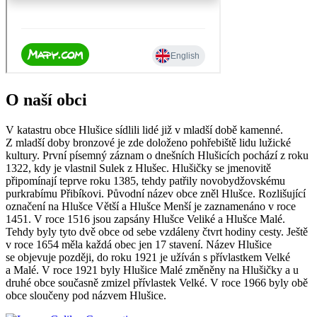
O naší obci
V katastru obce Hlušice sídlili lidé již v mladší době kamenné.
Z mladší doby bronzové je zde doloženo pohřebiště lidu lužické
kultury. První písemný záznam o dnešních Hlušicích pochází z roku
1322, kdy je vlastnil Sulek z Hlušec. Hlušičky se jmenovitě
připomínají teprve roku 1385, tehdy patřily novobydžovskému
purkrabímu Přibíkovi. Původní název obce zněl Hlušce. Rozlišující
označení na Hlušce Větší a Hlušce Menší je zaznamenáno v roce
1451. V roce 1516 jsou zapsány Hlušce Veliké a Hlušce Malé.
Tehdy byly tyto dvě obce od sebe vzdáleny čtvrt hodiny cesty. Ještě
v roce 1654 měla každá obec jen 17 stavení. Název Hlušice
se objevuje později, do roku 1921 je užíván s přívlastkem Velké
a Malé. V roce 1921 byly Hlušice Malé změněny na Hlušičky a u
druhé obce současně zmizel přívlastek Velké. V roce 1966 byly obě
obce sloučeny pod názvem Hlušice.