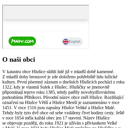
O naší obci
V katastru obce Hlušice sídlili lidé již v mladší době kamenné.
Z mladší doby bronzové je zde doloženo pohřebiště lidu lužické
kultury. První písemný záznam o dnešních Hlušicích pochází z roku
1322, kdy je vlastnil Sulek z Hlušec. Hlušičky se jmenovitě
připomínají teprve roku 1385, tehdy patřily novobydžovskému
purkrabímu Přibíkovi. Původní název obce zněl Hlušce. Rozlišující
označení na Hlušce Větší a Hlušce Menší je zaznamenáno v roce
1451. V roce 1516 jsou zapsány Hlušce Veliké a Hlušce Malé.
Tehdy byly tyto dvě obce od sebe vzdáleny čtvrt hodiny cesty. Ještě
v roce 1654 měla každá obec jen 17 stavení. Název Hlušice
se objevuje později, do roku 1921 je užíván s přívlastkem Velké