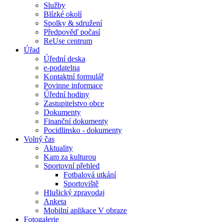
Služby
Blízké okolí
Spolky & sdružení
Předpověď počasí
ReUse centrum
Úřad
Úřední deska
e-podatelna
Kontaktní formulář
Povinne informace
Úřední hodiny
Zastupitelstvo obce
Dokumenty
Finanční dokumenty
Pocidlinsko - dokumenty
Volný čas
Aktuality
Kam za kulturou
Sportovní přehled
Fotbalová utkání
Sportoviště
Hlušický zpravodaj
Anketa
Mobilní aplikace V obraze
Fotogalerie