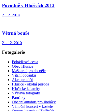
Povodně v Hlušicích 2013
21. 2. 2014
Větrná bouře
21. 12. 2010
Fotogalerie
Pohádková cesta
Obec Hlušice
Maškarní pro dospělé
Vítání občánků
Akce pro děti
Hlušice - okolní příroda
Hlušické kalamity
Výstava fotografií
Památky
Obecní autobus pro školáky
Vánoční koncert v kostele
Oprava kostela v Hlušicích