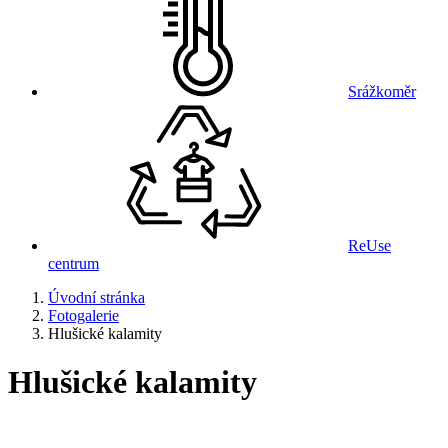
Srážkoměr
ReUse
centrum
Úvodní stránka
Fotogalerie
Hlušické kalamity
Hlušické kalamity