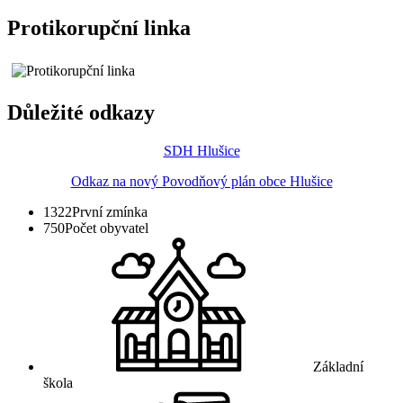
Protikorupční linka
Důležité odkazy
SDH Hlušice
Odkaz na nový Povodňový plán obce Hlušice
1322
První zmínka
750
Počet obyvatel
Základní
škola