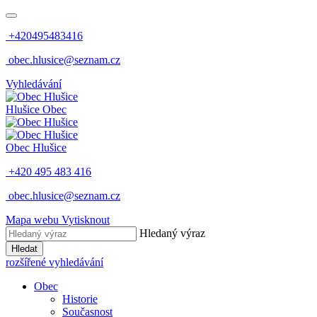
+420495483416
obec.hlusice@seznam.cz
Vyhledávání
Hlušice
Obec
Obec
Hlušice
+420 495 483 416
obec.hlusice@seznam.cz
Mapa webu
Vytisknout
Hledaný výraz
Hledat
rozšířené vyhledávání
Obec
Historie
Současnost