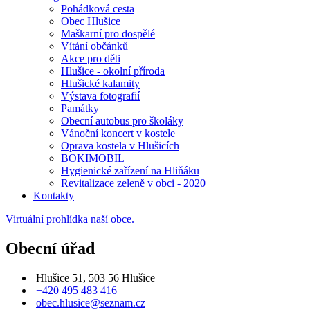
Pohádková cesta
Obec Hlušice
Maškarní pro dospělé
Vítání občánků
Akce pro děti
Hlušice - okolní příroda
Hlušické kalamity
Výstava fotografií
Památky
Obecní autobus pro školáky
Vánoční koncert v kostele
Oprava kostela v Hlušicích
BOKIMOBIL
Hygienické zařízení na Hliňáku
Revitalizace zeleně v obci - 2020
Kontakty
Virtuální prohlídka naší obce.
Obecní úřad
Hlušice 51, 503 56 Hlušice
+420 495 483 416
obec.hlusice@seznam.cz