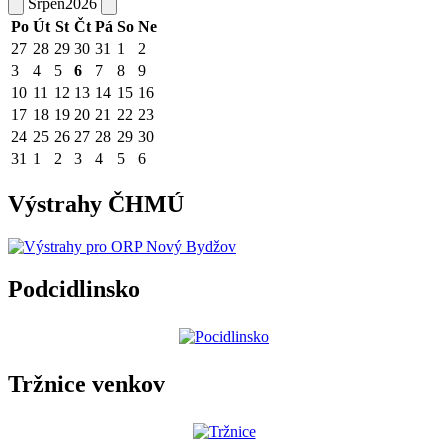
Srpen
2026
Po
Út
St
Čt
Pá
So
Ne
27
28
29
30
31
1
2
3
4
5
6
7
8
9
10
11
12
13
14
15
16
17
18
19
20
21
22
23
24
25
26
27
28
29
30
31
1
2
3
4
5
6
Výstrahy ČHMÚ
Podcidlinsko
Tržnice venkov