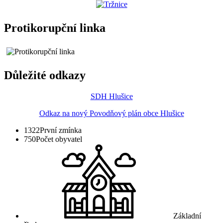
Protikorupční linka
Důležité odkazy
SDH Hlušice
Odkaz na nový Povodňový plán obce Hlušice
1322
První zmínka
750
Počet obyvatel
Základní