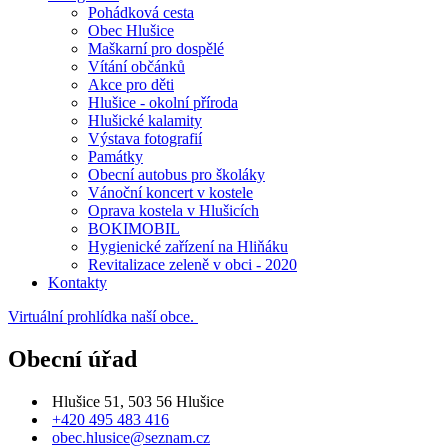
Pohádková cesta
Obec Hlušice
Maškarní pro dospělé
Vítání občánků
Akce pro děti
Hlušice - okolní příroda
Hlušické kalamity
Výstava fotografií
Památky
Obecní autobus pro školáky
Vánoční koncert v kostele
Oprava kostela v Hlušicích
BOKIMOBIL
Hygienické zařízení na Hliňáku
Revitalizace zeleně v obci - 2020
Kontakty
Virtuální prohlídka naší obce.
Obecní úřad
Hlušice 51, 503 56 Hlušice
+420 495 483 416
obec.hlusice@seznam.cz