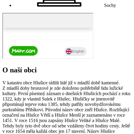
Sochy
O naší obci
V katastru obce Hlušice sídlili lidé již v mladší době kamenné.
Z mladší doby bronzové je zde doloženo pohřebiště lidu lužické
kultury. První písemný záznam o dnešních Hlušicích pochází z roku
1322, kdy je vlastnil Sulek z Hlušec. Hlušičky se jmenovitě
připomínají teprve roku 1385, tehdy patřily novobydžovskému
purkrabímu Přibíkovi. Původní název obce zněl Hlušce. Rozlišující
označení na Hlušce Větší a Hlušce Menší je zaznamenáno v roce
1451. V roce 1516 jsou zapsány Hlušce Veliké a Hlušce Malé.
Tehdy byly tyto dvě obce od sebe vzdáleny čtvrt hodiny cesty. Ještě
v roce 1654 měla každá obec jen 17 stavení. Název Hlušice