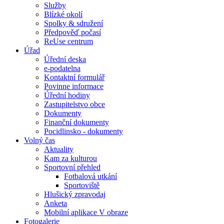
Služby
Blízké okolí
Spolky & sdružení
Předpověď počasí
ReUse centrum
Úřad
Úřední deska
e-podatelna
Kontaktní formulář
Povinne informace
Úřední hodiny
Zastupitelstvo obce
Dokumenty
Finanční dokumenty
Pocidlinsko - dokumenty
Volný čas
Aktuality
Kam za kulturou
Sportovní přehled
Fotbalová utkání
Sportoviště
Hlušický zpravodaj
Anketa
Mobilní aplikace V obraze
Fotogalerie