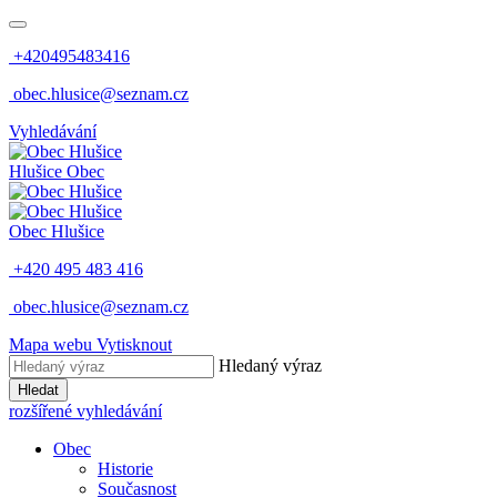
+420495483416
obec.hlusice@seznam.cz
Vyhledávání
Hlušice
Obec
Obec
Hlušice
+420 495 483 416
obec.hlusice@seznam.cz
Mapa webu
Vytisknout
Hledaný výraz
Hledat
rozšířené vyhledávání
Obec
Historie
Současnost