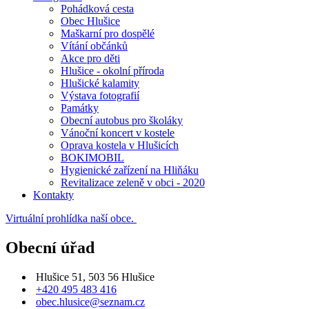
Pohádková cesta
Obec Hlušice
Maškarní pro dospělé
Vítání občánků
Akce pro děti
Hlušice - okolní příroda
Hlušické kalamity
Výstava fotografií
Památky
Obecní autobus pro školáky
Vánoční koncert v kostele
Oprava kostela v Hlušicích
BOKIMOBIL
Hygienické zařízení na Hliňáku
Revitalizace zeleně v obci - 2020
Kontakty
Virtuální prohlídka naší obce.
Obecní úřad
Hlušice 51, 503 56 Hlušice
+420 495 483 416
obec.hlusice@seznam.cz