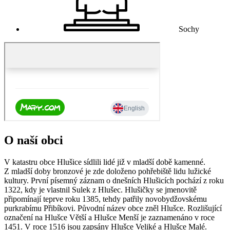
Sochy
O naší obci
V katastru obce Hlušice sídlili lidé již v mladší době kamenné.
Z mladší doby bronzové je zde doloženo pohřebiště lidu lužické
kultury. První písemný záznam o dnešních Hlušicích pochází z roku
1322, kdy je vlastnil Sulek z Hlušec. Hlušičky se jmenovitě
připomínají teprve roku 1385, tehdy patřily novobydžovskému
purkrabímu Přibíkovi. Původní název obce zněl Hlušce. Rozlišující
označení na Hlušce Větší a Hlušce Menší je zaznamenáno v roce
1451. V roce 1516 jsou zapsány Hlušce Veliké a Hlušce Malé.