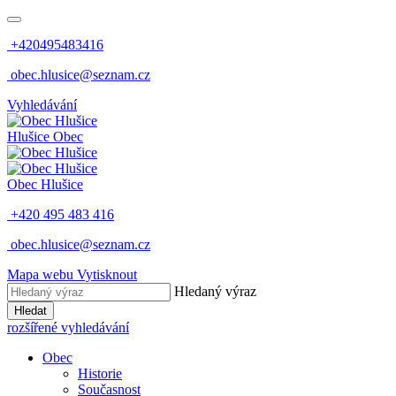
+420495483416
obec.hlusice@seznam.cz
Vyhledávání
Hlušice
Obec
Obec
Hlušice
+420 495 483 416
obec.hlusice@seznam.cz
Mapa webu
Vytisknout
Hledaný výraz
Hledat
rozšířené vyhledávání
Obec
Historie
Současnost