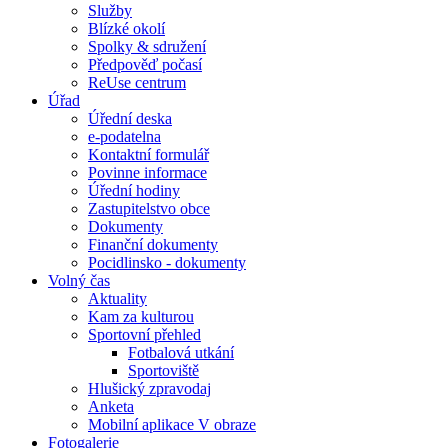
Služby
Blízké okolí
Spolky & sdružení
Předpověď počasí
ReUse centrum
Úřad
Úřední deska
e-podatelna
Kontaktní formulář
Povinne informace
Úřední hodiny
Zastupitelstvo obce
Dokumenty
Finanční dokumenty
Pocidlinsko - dokumenty
Volný čas
Aktuality
Kam za kulturou
Sportovní přehled
Fotbalová utkání
Sportoviště
Hlušický zpravodaj
Anketa
Mobilní aplikace V obraze
Fotogalerie