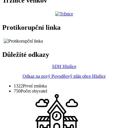
Tržnice venkov
Protikorupční linka
Důležité odkazy
SDH Hlušice
Odkaz na nový Povodňový plán obce Hlušice
1322
První zmínka
750
Počet obyvatel