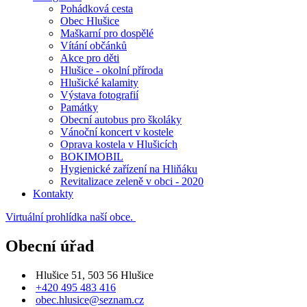
Pohádková cesta
Obec Hlušice
Maškarní pro dospělé
Vítání občánků
Akce pro děti
Hlušice - okolní příroda
Hlušické kalamity
Výstava fotografií
Památky
Obecní autobus pro školáky
Vánoční koncert v kostele
Oprava kostela v Hlušicích
BOKIMOBIL
Hygienické zařízení na Hliňáku
Revitalizace zeleně v obci - 2020
Kontakty
Virtuální prohlídka naší obce.
Obecní úřad
Hlušice 51, 503 56 Hlušice
+420 495 483 416
obec.hlusice@seznam.cz