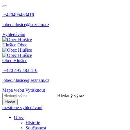
+420495483416
obec.hlusice@seznam.cz
Vyhledávání
Hlušice
Obec
Obec
Hlušice
+420 495 483 416
obec.hlusice@seznam.cz
Mapa webu
Vytisknout
Hledaný výraz
Hledat
rozšířené vyhledávání
Obec
Historie
Současnost