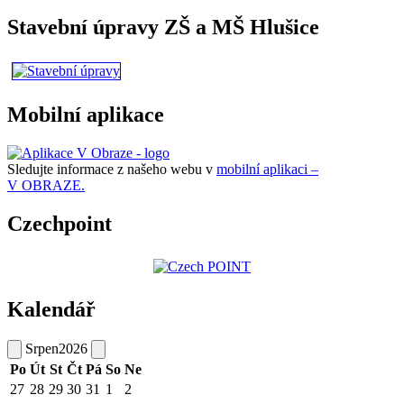
Stavební úpravy ZŠ a MŠ Hlušice
Mobilní aplikace
Sledujte informace z našeho webu v
mobilní aplikaci –
V OBRAZE.
Czechpoint
Kalendář
Srpen
2026
Po
Út
St
Čt
Pá
So
Ne
27
28
29
30
31
1
2