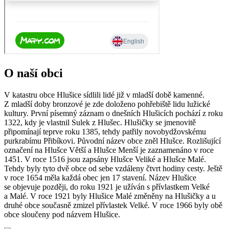
O naší obci
V katastru obce Hlušice sídlili lidé již v mladší době kamenné.
Z mladší doby bronzové je zde doloženo pohřebiště lidu lužické
kultury. První písemný záznam o dnešních Hlušicích pochází z roku
1322, kdy je vlastnil Sulek z Hlušec. Hlušičky se jmenovitě
připomínají teprve roku 1385, tehdy patřily novobydžovskému
purkrabímu Přibíkovi. Původní název obce zněl Hlušce. Rozlišující
označení na Hlušce Větší a Hlušce Menší je zaznamenáno v roce
1451. V roce 1516 jsou zapsány Hlušce Veliké a Hlušce Malé.
Tehdy byly tyto dvě obce od sebe vzdáleny čtvrt hodiny cesty. Ještě
v roce 1654 měla každá obec jen 17 stavení. Název Hlušice
se objevuje později, do roku 1921 je užíván s přívlastkem Velké
a Malé. V roce 1921 byly Hlušice Malé změněny na Hlušičky a u
druhé obce současně zmizel přívlastek Velké. V roce 1966 byly obě
obce sloučeny pod názvem Hlušice.