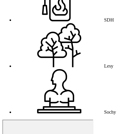
SDH
Lesy
Sochy