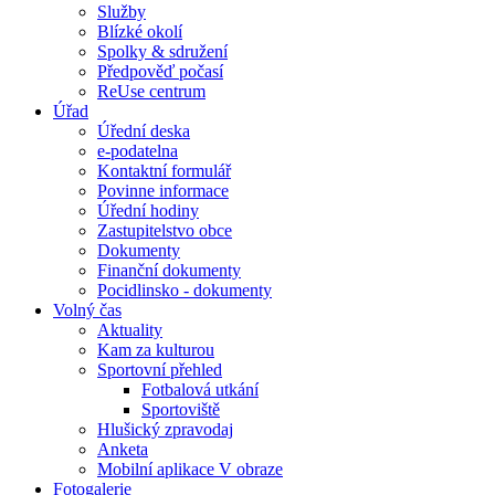
Služby
Blízké okolí
Spolky & sdružení
Předpověď počasí
ReUse centrum
Úřad
Úřední deska
e-podatelna
Kontaktní formulář
Povinne informace
Úřední hodiny
Zastupitelstvo obce
Dokumenty
Finanční dokumenty
Pocidlinsko - dokumenty
Volný čas
Aktuality
Kam za kulturou
Sportovní přehled
Fotbalová utkání
Sportoviště
Hlušický zpravodaj
Anketa
Mobilní aplikace V obraze
Fotogalerie