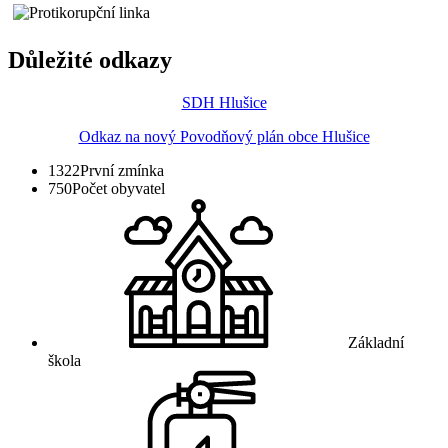
Důležité odkazy
SDH Hlušice
Odkaz na nový Povodňový plán obce Hlušice
1322
První zmínka
750
Počet obyvatel
Základní
škola